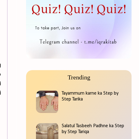
g
o
Trending
i
i
Tayammum karne ka Step by
Step Tarika
Salatul Tasbeeh Padhne ka Step
by Step Tariqa