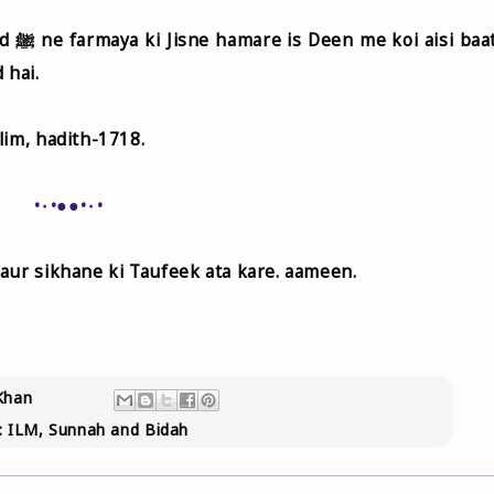
baat
 hai.
lim, hadith-1718.
•٠•●●•٠•
aur sikhane ki Taufeek ata kare. aameen.
Khan
:
ILM
,
Sunnah and Bidah