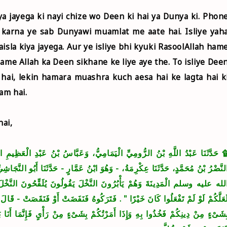
ya jayega ki nayi chize wo Deen ki hai ya Dunya ki. Phon
r karna ye sab Dunyawi muamlat me aate hai. Isliye yah
sla kiya jayega. Aur ye isliye bhi kyuki RasoolAllah ham
hame Allah ka Deen sikhane ke liye aye the. To isliye Dee
 hai, lekin hamara muashra kuch aesa hai ke lagta hai k
aam hai.
hai,
َدَّثَنَا عَبْدُ اللَّهِ بْنُ الرُّومِيِّ الْيَمَامِيُّ، وَعَبَّاسُ بْنُ عَبْدِ الْعَظِيمِ الْعَن
لنَّضْرُ بْنُ مُحَمَّدٍ، حَدَّثَنَا عِكْرِمَةُ، - وَهُوَ ابْنُ عَمَّارٍ - حَدَّثَنَا أَبُو النَّجَا
لله عليه وسلم الْمَدِينَةَ وَهُمْ يَأْبُرُونَ النَّخْلَ يَقُولُونَ يُلَقِّحُونَ النَّخْلَ فَق
َعَلَّكُمْ لَوْ لَمْ تَفْعَلُوا كَانَ خَيْرًا ‏"‏ ‏.‏ فَتَرَكُوهُ فَنَفَضَتْ أَوْ فَنَقَصَتْ - قَالَ - 
ِشَىْءٍ مِنْ دِينِكُمْ فَخُذُوا بِهِ وَإِذَا أَمَرْتُكُمْ بِشَىْءٍ مِنْ رَأْىٍ فَإِنَّمَا أَنَا بَش