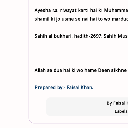
Ayesha r.a. riwayat karti hai ki Muhammad ﷺ ne farmaya ki Jisne hamare is Deen me koi aisi 
shamil ki jo usme se nai hai to wo mardud
Sahih al bukhari, hadith-2697; Sahih Mus
Allah se dua hai ki wo hame Deen sikhne 
Prepared by:- Faisal Khan.
By
Faisal 
Labels