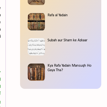
e
a
Rafa al Yadain
e
n
i
Subah aur Sham ke Azkaar
Kya Rafa Yadain Mansuqh Ho
Gaya Tha?
ح
ا
ا
ل
ب