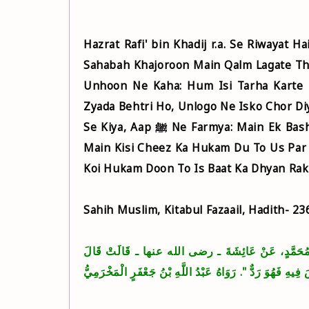
Hazrat Rafi' bin Khadij r.a. Se Riwayat Hai Ke RasoolAllah ﷺ Jis Waq
Sahabah Khajoroon Main Qalm Lagate The (Pollination), Ap ﷺ Ne 
Unhoon Ne Kaha: Hum Isi Tarha Karte Hain, Ap ﷺ Ne Farmya: Shayad Tum
Zyada Behtri Ho, Unlogo Ne Isko Chor Di
Se Kiya, Aap ﷺ Ne Farmya: Main Ek Bashar (Insan) Hu, Jab Mai Tumhain Tumhare Deen Ke Bare
Main Kisi Cheez Ka Hukam Du To Us Par 
Koi Hukam Doon To Is Baat Ka Dhyan Rak
Sahih Muslim, Kitabul Fazaail, Hadith- 23
۩ بْنِ مُحَمَّدٍ، عَنْ عَائِشَةَ ـ رضى الله عنها ـ قَالَتْ قَالَ
"فِيهِ فَهُوَ رَدٌّ ‏
‏‏.‏ رَوَاهُ عَبْدُ اللَّهِ بْنُ جَعْفَرٍ الْمَخْرَمِيُّ