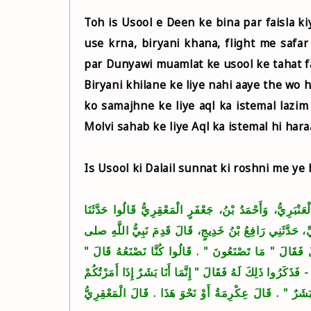
Toh is Usool e Deen ke bina par faisla ki
use krna, biryani khana, flight me safa
par Dunyawi muamlat ke usool ke tahat fai
Biryani khilane ke liye nahi aaye the wo 
ko samajhne ke liye aql ka istemal lazim
Molvi sahab ke liye Aql ka istemal hi har
Is Usool ki Dalail sunnat ki roshni me ye 
۩ ْبَرِيُّ، وَأَحْمَدُ بْنُ، جَعْفَرٍ الْمَعْقِرِيُّ قَالُوا حَدَّثَنَا
شِيِّ، حَدَّثَنِي رَافِعُ بْنُ خَدِيجٍ، قَالَ قَدِمَ نَبِيُّ اللَّهِ صلى
َالَ ‏"‏ مَا تَصْنَعُونَ ‏"‏ ‏.‏ قَالُوا كُنَّا نَصْنَعُهُ قَالَ ‏"‏
فَذَكَرُوا ذَلِكَ لَهُ فَقَالَ ‏"‏ إِنَّمَا أَنَا بَشَرٌ إِذَا أَمَرْتُكُمْ
َرٌ ‏"‏ ‏.‏ قَالَ عِكْرِمَةُ أَوْ نَحْوَ هَذَا ‏.‏ قَالَ الْمَعْقِرِيُّ