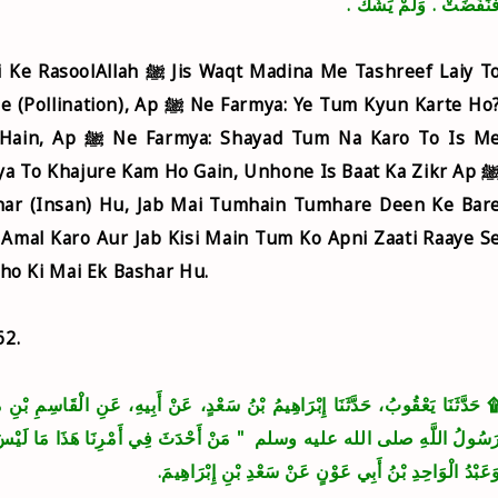
َنَفَضَتْ ‏.‏ وَلَمْ يَشُكَّ ‏.‏
t Madina Me Tashreef Laiy To
Farmya: Ye Tum Kyun Karte Ho?
 Na Karo To Is Me
ya To Khajure Kam Ho Gain, Unhone Is Baat Ka Zikr Ap ﷺ
Amal Karo Aur Jab Kisi Main Tum Ko Apni Zaati Raaye S
ho Ki Mai Ek Bashar Hu.
62.
َدَّثَنَا يَعْقُوبُ، حَدَّثَنَا إِبْرَاهِيمُ بْنُ سَعْدٍ، عَنْ أَبِيهِ، عَنِ الْقَاسِمِ 
َسُولُ اللَّهِ صلى الله عليه وسلم ‏
‏ مَنْ أَحْدَثَ فِي أَمْرِنَا هَذَا مَا لَيْسَ "
َعَبْدُ الْوَاحِدِ بْنُ أَبِي عَوْنٍ عَنْ سَعْدِ بْنِ إِبْرَاهِيمَ‏.‏