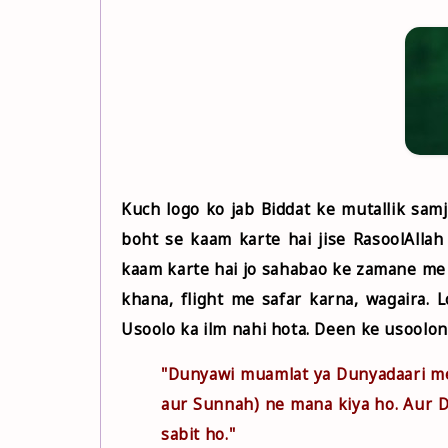
Kuch logo ko jab Biddat ke mutallik sam
boht se kaam karte hai jise RasoolAllah
kaam karte hai jo sahabao ke zamane me 
khana, flight me safar karna, wagaira. 
Usoolo ka ilm nahi hota. Deen ke usoolon
"Dunyawi muamlat ya Dunyadaari me 
aur Sunnah) ne mana kiya ho. Aur D
sabit ho."