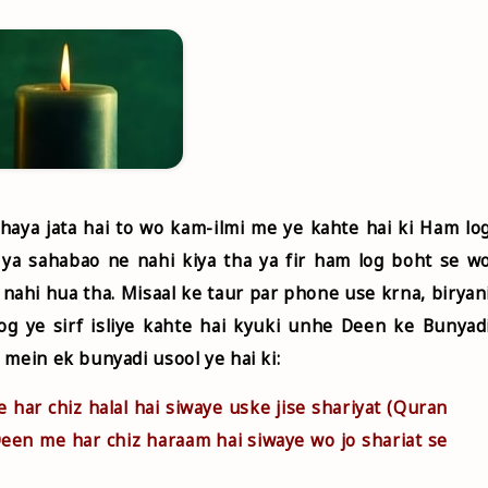
jhaya jata hai to wo kam-ilmi me ye kahte hai ki Ham lo
 ya sahabao ne nahi kiya tha ya fir ham log boht se w
nahi hua tha. Misaal ke taur par phone use krna, biryan
Log ye sirf isliye kahte hai kyuki unhe Deen ke Bunyad
 mein ek bunyadi usool ye hai ki:
har chiz halal hai siwaye uske jise shariyat (Quran
een me har chiz haraam hai siwaye wo jo shariat se