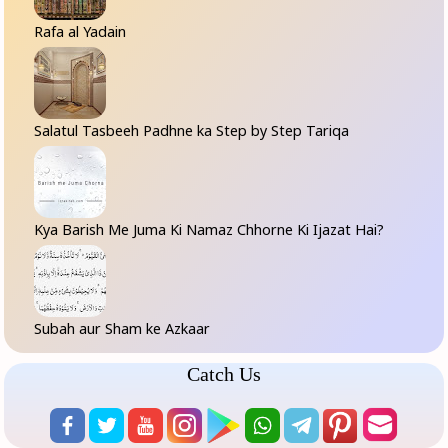
Rafa al Yadain
Salatul Tasbeeh Padhne ka Step by Step Tariqa
Kya Barish Me Juma Ki Namaz Chhorne Ki Ijazat Hai?
Subah aur Sham ke Azkaar
Catch Us