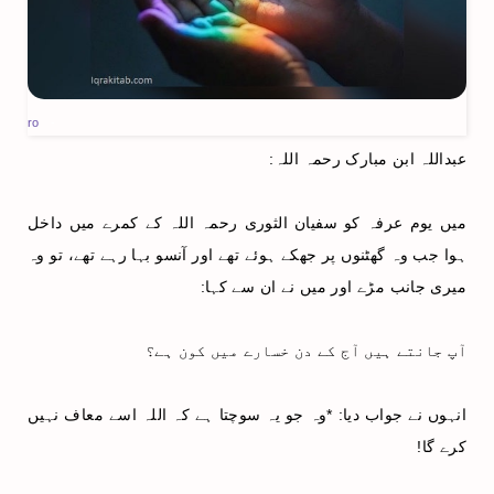
ro
-
عبداللہ ابن مبارک رحمہ اللہ:
میں یوم عرفہ کو سفیان الثوری رحمہ اللہ کے کمرے میں داخل
ہوا جب وہ گھٹنوں پر جھکے ہوئے تھے اور آنسو بہا رہے تھے، تو وہ
میری جانب مڑے اور میں نے ان سے کہا:
آپ جانتے ہیں آج کے دن خسارے میں کون ہے؟
انہوں نے جواب دیا: *وہ جو یہ سوچتا ہے کہ اللہ اسے معاف نہیں
کرے گا!