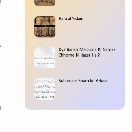
ا
Rafa al Yadain
ع
ش
Kya Barish Me Juma Ki Namaz
Chhorne Ki Ijazat Hai?
ا
ق
خ
Subah aur Sham ke Azkaar
ا
ا
.