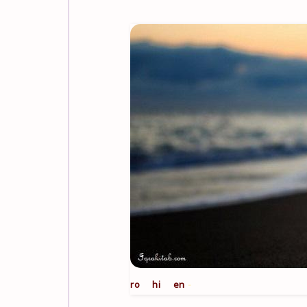
ro
hi
en
-