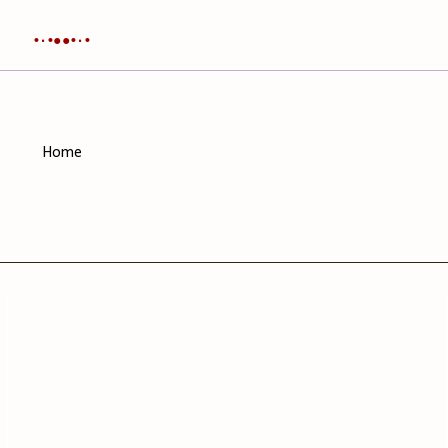
•٠•●●•٠•
Home