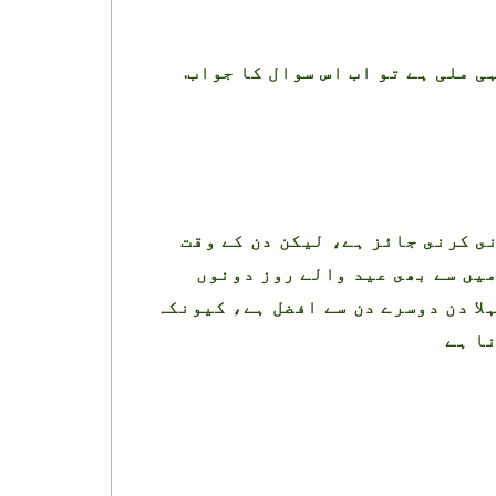
.ہمیے اس موضوع پر قرآن ,صحیح حدیث یا صلف کی رایے نہی ملی ہے تو اب اس سوال کا جواب
ى كرنى جائز ہے، ليكن دن كے وقت
يں سے بھى عيد والے روز دونوں
لا دن دوسرے دن سے افضل ہے، كيونكہ
ا ہے