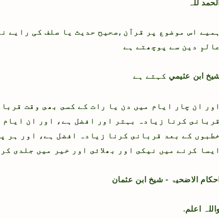
لحمد للہ
المِ دین سے پوچھتے ہے
يخ ابن عثيمي
کہتے ہے
ور ان چار ايام ميں دن يا رات كے كسى بھى وقت قربان
ربانى كرنا زيادہ بہتر اور افضل ہے، اور ان ايام م
طبوں كے بعد قربانى كرنا زيادہ افضل ہے، اور ہر پہ
يسا كرنے ميں نيكى اور بھلائى اور خير ميں جلدى كرن
حكام الاضحيۃ - شیخ ابن عثمان
واللہ اعلم